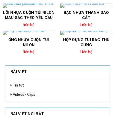
LÕI NHỰA CUỘN TÚI NILON
BẠC NHỰA THANH DAO
MÀU SẮC THEO YÊU CẦU
CẮT
liên hệ
Liên hệ
ỐNG NHỰA CUỘN TÚI
HỘP ĐỰNG TÚI RÁC THÚ
NILON
CƯNG
liên hệ
Liên hệ
BÀI VIẾT
Tin tức
Videos - Clips
BÀI VIẾT NỔI BẬT