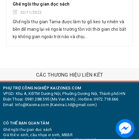
Ghế ngồi thư gian đọc sách
02/11/2022
Ghế ngồi thư gian Tama được làm từ gỗ keo tự nhiên và
bền để mang lại vẻ ngoài trường tồn với thời gian cho bất
kỳ không gian ngoài trời nào và chịu...
cầu nhựa vi sinh
KHAY SẤY NHỰA KAI
CÁC THƯƠNG HIỆU LIÊN KẾT
PHỤ TRỢ CÔNG NGHIỆP KAIZONES.COM
VPGD: Khu A, KĐTM Dương Nội, Phường Dương Nội, Thành phố HN
Điện Thoại: 0981.288.595 (Ms Van Anh) ; Hotline: 0972.718.666
Email: Info@Kaivina.com (Kaivina.Ltd@gmail.com)
CÓ THỂ BẠN QUAN TÂM
Ghế ngồi thư gian đọc sách
Giá thể vi sinh, cầu nhựa vi sinh, MBBR